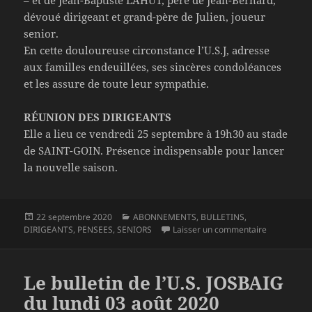
dévoué dirigeant et grand-père de Julien, joueur
senior.
En cette douloureuse circonstance l’U.S.J, adresse
aux familles endeuillées, ses sincères condoléances
et les assure de toute leur sympathie.
RÉUNION DES DIRIGEANTS
Elle a lieu ce vendredi 25 septembre à 19h30 au stade
de SAINT-GOIN. Présence indispensable pour lancer
la nouvelle saison.
Publié
Catégories
22 septembre 2020
ABONNEMENTS
,
BULLETINS
,
le
sur Le bull
DIRIGEANTS
,
PENSEES
,
SENIORS
Laisser un commentaire
Le bulletin de l’U.S. JOSBAIG
du lundi 03 août 2020