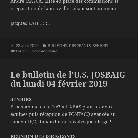
André MAYCA. Mise en place des commissions et
préparation de la nouvelle saison sont au menu.
Jacques LAHERRE
Publié
Catégories
28 août 2019
BULLETINS
,
DIRIGEANTS
,
SENIORS
le
sur Le bulletin de l’U.S. JOSBAIG du mercredi 
Laisser un commentaire
Le bulletin de l’U.S. JOSBAIG
du lundi 04 février 2019
SENIORS
Prochain match le 10/2 à HABAS pour les deux
équipes puis réception de PONTACQ avancée au
samedi 16/2, dimanche carnavalesque oblige !
REUNION DES DIRIGEANTS