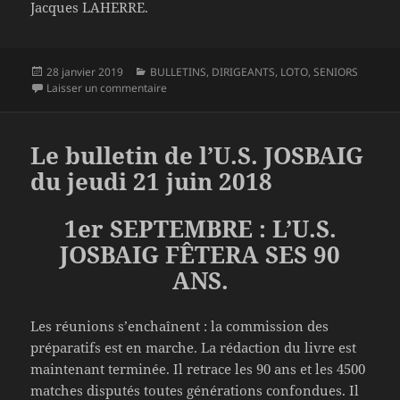
Jacques LAHERRE.
Publié
Catégories
28 janvier 2019
BULLETINS
,
DIRIGEANTS
,
LOTO
,
SENIORS
le
sur Le bulletin de l’U.S. JOSBAIG du lundi 28 ja
Laisser un commentaire
Le bulletin de l’U.S. JOSBAIG
du jeudi 21 juin 2018
1er SEPTEMBRE : L’U.S.
JOSBAIG FÊTERA SES 90
ANS.
Les réunions s’enchaînent : la commission des
préparatifs est en marche. La rédaction du livre est
maintenant terminée. Il retrace les 90 ans et les 4500
matches disputés toutes générations confondues. Il