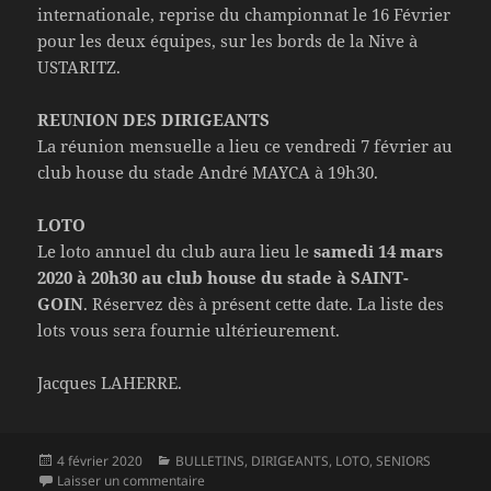
internationale, reprise du championnat le 16 Février
pour les deux équipes, sur les bords de la Nive à
USTARITZ.
REUNION DES DIRIGEANTS
La réunion mensuelle a lieu ce vendredi 7 février au
club house du stade André MAYCA à 19h30.
LOTO
Le loto annuel du club aura lieu le
samedi 14 mars
2020 à 20h30 au club house du stade à SAINT-
GOIN
. Réservez dès à présent cette date. La liste des
lots vous sera fournie ultérieurement.
Jacques LAHERRE.
Publié
Catégories
4 février 2020
BULLETINS
,
DIRIGEANTS
,
LOTO
,
SENIORS
le
sur Le bulletin de l’U.S. JOSBAIG du mardi 04 f
Laisser un commentaire