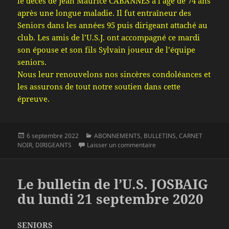
le décès de Jean Maurice CABANNES à l’âge de 74 ans
après une longue maladie. Il fut entraîneur des
Seniors dans les années 95 puis dirigeant attaché au
club. Les amis de l’U.S.J. ont accompagné ce mardi
son épouse et son fils Sylvain joueur de l’équipe
seniors.
Nous leur renouvelons nos sincères condoléances et
les assurons de tout notre soutien dans cette
épreuve.
Publié
Catégories
6 septembre 2022
ABONNEMENTS
,
BULLETINS
,
CARNET
le
sur Le bulletin de l’U.S.
NOIR
,
DIRIGEANTS
Laisser un commentaire
Le bulletin de l’U.S. JOSBAIG
du lundi 21 septembre 2020
SENIORS