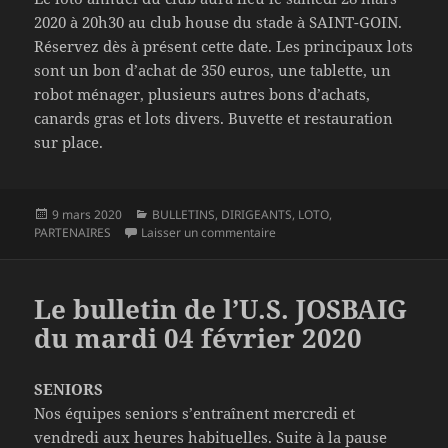
2020 à 20h30 au club house du stade à SAINT-GOIN.
Réservez dès à présent cette date. Les principaux lots
sont un bon d’achat de 350 euros, une tablette, un
robot ménager, plusieurs autres bons d’achats,
canards gras et lots divers. Buvette et restauration
sur place.
Publié
Catégories
9 mars 2020
BULLETINS
,
DIRIGEANTS
,
LOTO
,
le
sur Le bulletin de l’U.S. JOSBA
PARTENAIRES
Laisser un commentaire
Le bulletin de l’U.S. JOSBAIG
du mardi 04 février 2020
SENIORS
Nos équipes seniors s’entraînent mercredi et
vendredi aux heures habituelles. Suite à la pause