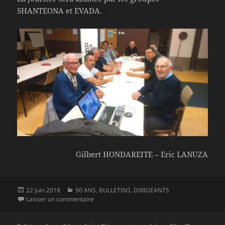
SHANTEONA et EVADA.
Gilbert HONDAREITE – Eric LANUZA
Publié
Catégories
22 juin 2018
90 ANS
,
BULLETINS
,
DIRIGEANTS
le
sur Le bulletin de l’U.S. JOSBAIG du jeudi 21 ju
Laisser un commentaire