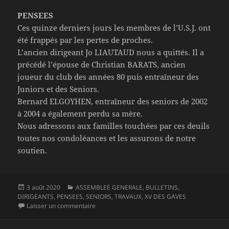
PENSEES
Ces quinze derniers jours les membres de l’U.S.J. ont
été frappés par les pertes de proches.
L’ancien dirigeant Jo LIAUTAUD nous a quittés. Il a
précédé l’épouse de Christian BARATS, ancien
joueur du club des années 80 puis entraîneur des
Juniors et des Seniors.
Bernard ELGOYHEN, entraîneur des seniors de 2002
à 2004 a également perdu sa mère.
Nous adressons aux familles touchées par ces deuils
toutes nos condoléances et les assurons de notre
soutien.
Publié
Catégories
3 août 2020
ASSEMBLEE GENERALE
,
BULLETINS
,
le
DIRIGEANTS
,
PENSEES
,
SENIORS
,
TRAVAUX
,
XV DES GAVES
sur Le bulletin de l’U.S. JOSBAIG du lundi 03 ao
Laisser un commentaire