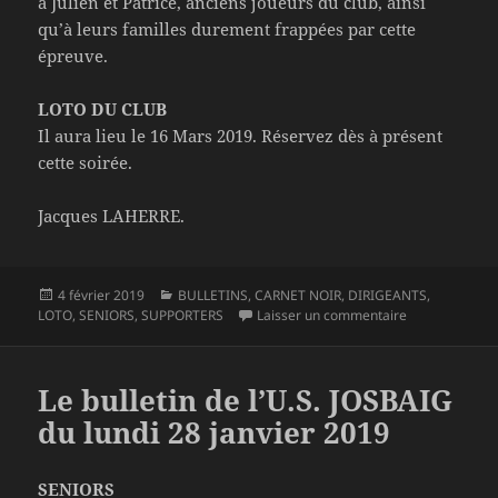
à Julien et Patrice, anciens joueurs du club, ainsi
qu’à leurs familles durement frappées par cette
épreuve.
LOTO DU CLUB
Il aura lieu le 16 Mars 2019. Réservez dès à présent
cette soirée.
Jacques LAHERRE.
Publié
Catégories
4 février 2019
BULLETINS
,
CARNET NOIR
,
DIRIGEANTS
,
le
sur Le bulletin
LOTO
,
SENIORS
,
SUPPORTERS
Laisser un commentaire
Le bulletin de l’U.S. JOSBAIG
du lundi 28 janvier 2019
SENIORS