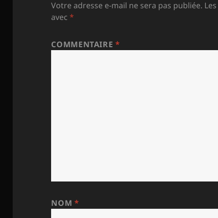
Votre adresse e-mail ne sera pas publiée.
Les
avec
*
COMMENTAIRE
*
NOM
*