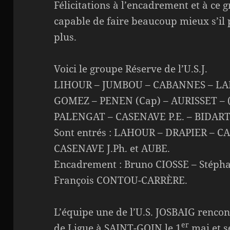
Félicitations à l’encadrement et à ce 
capable de faire beaucoup mieux s’il 
plus.
Voici le groupe Réserve de l’U.S.J.
LIHOUR – JUMBOU – CABANNES – LA
GOMEZ – PENEN (Cap) – AURISSET – 
PALENGAT – CASENAVE P.E. – BIDAR
Sont entrés : LAHOUR – DRAPIER – C
CASENAVE J.Ph. et AUBE.
Encadrement : Bruno CIOSSE – Stéph
François CONTOU-CARRÈRE.
L’équipe une de l’U.S. JOSBAIG renc
er
de Ligue à SAINT-GOIN le 1
mai et s