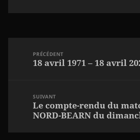
Navigation
de
PRÉCÉDENT
18 avril 1971 – 18 avril 20
l’article
Article
précédent :
SUIVANT
Le compte-rendu du matc
Article
NORD-BEARN du dimanch
suivant :