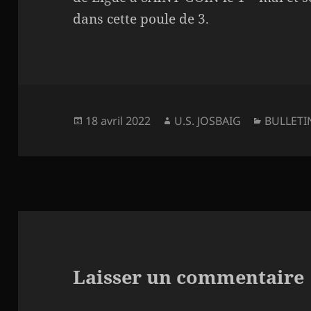
dans cette poule de 3.
Publié
Auteur
Catégori
18 avril 2022
U.S. JOSBAIG
BULLETI
le
Laisser un commentaire