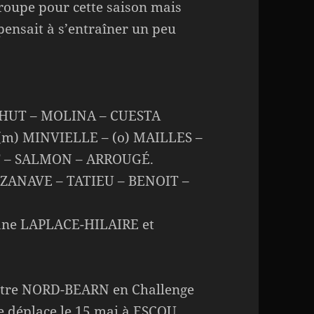
groupe pour cette saison mais
pensait à s’entraîner un peu
HUT – MOLINA – CUESTA
(m) MINVIELLE – (o) MAILLES –
T – SALMON – ARROUGÉ.
AZANAVE – TATIEU – BENOIT –
ane LAPLACE-HILAIRE et
ontre NORD-BEARN en Challenge
e déplace le 15 mai à ESCOU