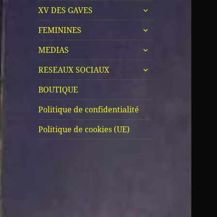
ouvrir
sous-
XV DES GAVES
le
menu
ouvrir
sous-
FEMININES
le
menu
ouvrir
sous-
MEDIAS
le
menu
ouvrir
sous-
RESEAUX SOCIAUX
le
menu
sous-
BOUTIQUE
menu
Politique de confidentialité
Politique de cookies (UE)