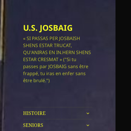
U.S. JOSBAIG
« SI PASSAS PER JOSBAISH
SHENS ESTAR TRUCAT,
QU'ANIRAS EN IN.HERN SHENS
ESTAR CRESMAT » ("Si tu
passes par JOSBAIG sans être
frappé, tu iras en enfer sans
être brulé.")
ouvrir
HISTOIRE
le
ouvrir
sous-
SENIORS
le
menu