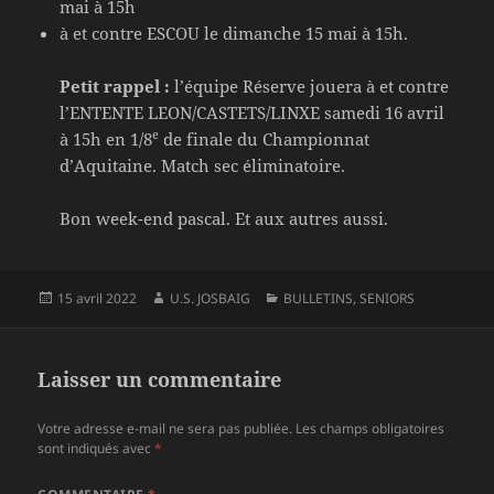
mai à 15h
à et contre ESCOU le dimanche 15 mai à 15h.
Petit rappel :
l’équipe Réserve jouera à et contre
l’ENTENTE LEON/CASTETS/LINXE samedi 16 avril
e
à 15h en 1/8
de finale du Championnat
d’Aquitaine. Match sec éliminatoire.
Bon week-end pascal. Et aux autres aussi.
Publié
Auteur
Catégories
15 avril 2022
U.S. JOSBAIG
BULLETINS
,
SENIORS
le
Laisser un commentaire
Votre adresse e-mail ne sera pas publiée.
Les champs obligatoires
sont indiqués avec
*