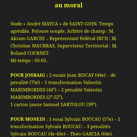
au moral
Stade « André MAYCA » de SAINT-GOIN. Temps
agréable. Pelouse souple. Arbitre de champ : M.
Akram GARCHI – Représentant fédéral (RF3) : M.
Christian MAUBRAS. Superviseur Territorial : M.
Roland COURNET.
Mi-temps : 03-03..
POUR JOSBAIG :
2 essais Joan BISCAY (44e) – de
pénalité (75e) – 1 transformation Valentin
e
MARIMBORDES (44
) – 2 pénalité Valentin
e
e
MARIMBORDES (2
-52
).
e
1 carton jaune Samuel SARTOLOU (39
).
POUR MONEIN
: 1 essai Sylvain BOUCAU (57e) – 1
transformation Sylvain BOUCAU – 3 pénalités
Sylvain BOUCAU (4e-43e) – Théo GARCIA (64e).