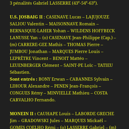
e
e
e
3 pénalités Gabriel LASSERRE (43
-54
-63
).
U.S. JOSBAIG II
: CASENAVE Lucas – LAJUJOUZE
SALIOU Valentin – MAISONNAVE Romain –
BERNASQUE-LAHER Yohan – WILDENS HOFFBECK
LANUSSE Yan – (o) CASENAVE Jean-Philippe (Cap.) –
(m) CARRERE-GEE Mathis – THOMAS Pierre –
JUMBOU Jonathan – MARQUES Pierre Louis –
LEPRÊTRE Vincent – BENOIT Mattéo –
LEUENBERGER Clément – SAINT-PE Loïc – TATIEU
Sébastien.
Sont entrés :
BONY Erwan – CABANNES Sylvain –
LIHOUR Alexandre – PENEN Jean-François –
CONGUES Rémy – MINVIELLE Mathieu – COSTA
CARVALHO Fernando.
MONEIN II :
CAUHAPE Louis – LABORDE GRECHE
Jim – GRADOWSKI Jules – MARQUES Mickaël –
GOMES COELHO Rémi – (o) LASSERRE Gabriel – (m)