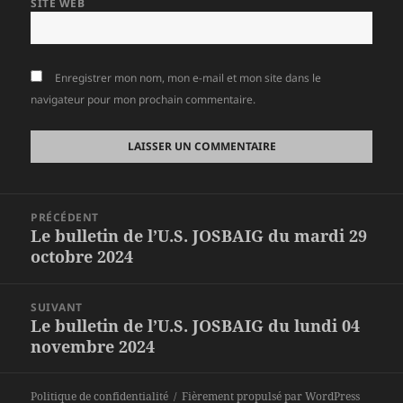
SITE WEB
Enregistrer mon nom, mon e-mail et mon site dans le
navigateur pour mon prochain commentaire.
Navigation
PRÉCÉDENT
de
Le bulletin de l’U.S. JOSBAIG du mardi 29
Article
l’article
octobre 2024
précédent :
SUIVANT
Le bulletin de l’U.S. JOSBAIG du lundi 04
Article
novembre 2024
suivant :
Politique de confidentialité
Fièrement propulsé par WordPress