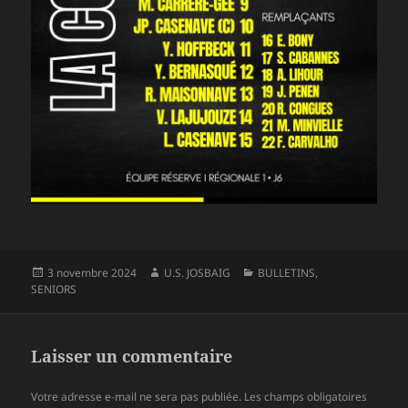
Publié
Auteur
Catégories
3 novembre 2024
U.S. JOSBAIG
BULLETINS
,
le
SENIORS
Laisser un commentaire
Votre adresse e-mail ne sera pas publiée.
Les champs obligatoires