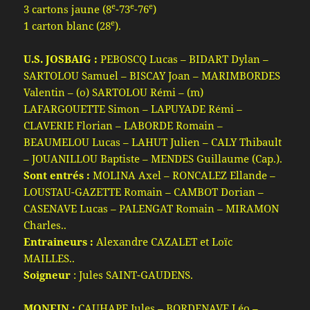
e
e
e
3 cartons jaune (8
-73
-76
)
e
1 carton blanc (28
).
U.S. JOSBAIG :
PEBOSCQ Lucas – BIDART Dylan –
SARTOLOU Samuel – BISCAY Joan – MARIMBORDES
Valentin – (o) SARTOLOU Rémi – (m)
LAFARGOUETTE Simon – LAPUYADE Rémi –
CLAVERIE Florian – LABORDE Romain –
BEAUMELOU Lucas – LAHUT Julien – CALY Thibault
– JOUANILLOU Baptiste – MENDES Guillaume (Cap.).
Sont entrés :
MOLINA Axel – RONCALEZ Ellande –
LOUSTAU-GAZETTE Romain – CAMBOT Dorian –
CASENAVE Lucas – PALENGAT Romain – MIRAMON
Charles..
Entraineurs :
Alexandre CAZALET et Loïc
MAILLES..
Soigneur
: Jules SAINT-GAUDENS.
MONEIN :
CAUHAPE Jules – BORDENAVE Léo –