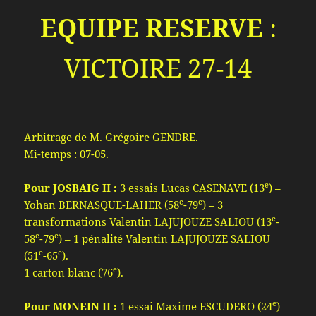
EQUIPE RESERVE
:
VICTOIRE 27-14
Arbitrage de M. Grégoire GENDRE.
Mi-temps : 07-05.
e
Pour JOSBAIG II :
3 essais Lucas CASENAVE (13
) –
e
e
Yohan BERNASQUE-LAHER (58
-79
) – 3
e
transformations Valentin LAJUJOUZE SALIOU (13
-
e
e
58
-79
) – 1 pénalité Valentin LAJUJOUZE SALIOU
e
e
(51
-65
).
e
1 carton blanc (76
).
e
Pour MONEIN II :
1 essai Maxime ESCUDERO (24
) –