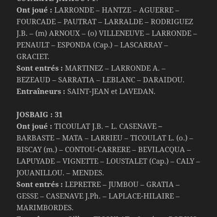
Ont joué :
LARRONDE – HANTZE – AGUERRE –
FOURCADE – PAUTRAT – LARRALDE – RODRIGUEZ
J.B. – (m) ARNOUX – (o) VILLENEUVE – LARRONDE –
PENAULT – ESPONDA (Cap.) – LASCARRAY –
GRACIET.
Sont entrés :
MARTINEZ – LARRONDE A. –
BEZEAUD – SARRATIA – LEBLANC – DARAIDOU.
Entraîneurs :
SAINT-JEAN et LAVEDAN.
JOSBAIG : 31
Ont joué :
TICOULAT J.B.
–
L. CASENAVE
–
BARBASTE – MATA – LARRIEU – TICOULAT L. (o.) –
BISCAY (m.) – CONTOU-CARRERE – BEVILACQUA –
LAPUYADE – VIGNETTE – LOUSTALET (Cap.) – CALY –
JOUANILLOU. – MENDES.
Sont entrés :
LEPRETRE – JUMBOU – GRATIA –
GESSE – CASENAVE J.Ph. – LAPLACE-HILAIRE –
MARIMBORDES.