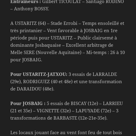
Entraîneurs :
Gilbert TICOULAT – Santiago RODINO
– Anthony BOSSY.
A USTARITZ (64) – Stade Errobi – Temps ensoleillé et
très printanier – Vent favorable à JOSBAIG en 1re
période puis pour USTARITZ – Public clairsemé à
dominante Josbaquaise – Excellent arbitrage de
Melle SERE (Nouvelle Aquitaine) – Mi-temps : 26 à 10
pour JOSBAIG.
Pour USTARITZ-JATXOU:
3 essais de LARRALDE
(29e), RODRIGUEZ (40 et 48e) et une transformation
de DARAIDOU (48e).
Pour JOSBAIG :
5 essais de BISCAY (12e) – LARRIEU
(21 et 35e) – VIGNETTE (32e) – LAPUYADE (72e) – 3
transformations de BARBASTE (12e-21e-35e).
Les locaux jouant face au vent font feu de tout bois