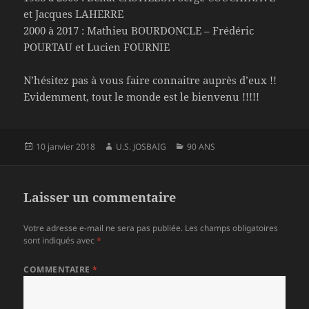
et Jacques LAHERRE
2000 à 2017 : Mathieu BOURDONCLE – Frédéric
POURTAU et Lucien FOURNIE
N’hésitez pas à vous faire connaitre auprès d’eux !!
Evidemment, tout le monde est le bienvenu !!!!!
Publié
Auteur
Catégories
10 janvier 2018
U.S. JOSBAIG
90 ANS
le
Laisser un commentaire
Votre adresse e-mail ne sera pas publiée.
Les champs obligatoires
sont indiqués avec
*
COMMENTAIRE
*