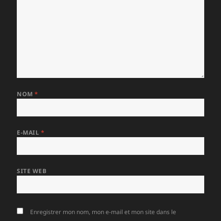
NOM
*
E-MAIL
*
SITE WEB
Enregistrer mon nom, mon e-mail et mon site dans le