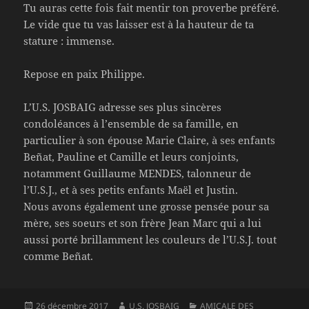
Tu auras cette fois fait mentir ton proverbe préféré.
Le vide que tu vas laisser est à la hauteur de ta
stature : immense.
Repose en paix Philippe.
L’U.S. JOSBAIG adresse ses plus sincères
condoléances à l’ensemble de sa famille, en
particulier à son épouse Marie Claire, à ses enfants
Beñat, Pauline et Camille et leurs conjoints,
notamment Guillaume MENDES, talonneur de
l’U.S.J., et à ses petits enfants Maël et Justin.
Nous avons également une grosse pensée pour sa
mère, ses soeurs et son frère Jean Marc qui a lui
aussi porté brillamment les couleurs de l’U.S.J. tout
comme Beñat.
Publié
Auteur
Catégories
26 décembre 2017
U.S. JOSBAIG
AMICALE DES