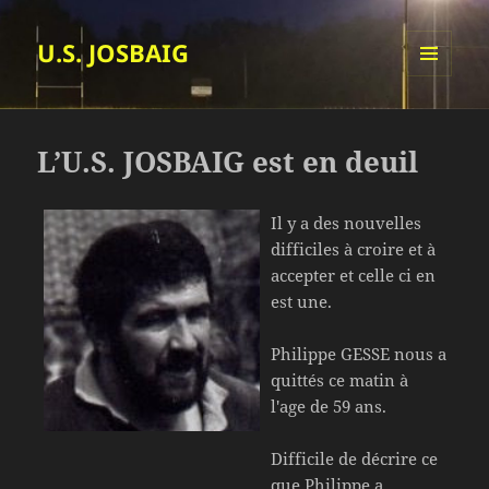
U.S. JOSBAIG
MENU
ET
WIDGETS
L’U.S. JOSBAIG est en deuil
Il y a des nouvelles
difficiles à croire et à
accepter et celle ci en
est une.
Philippe GESSE nous a
quittés ce matin à
l'age de 59 ans.
Difficile de décrire ce
que Philippe a