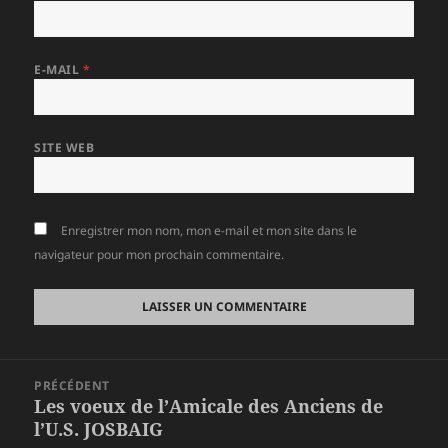
E-MAIL
*
SITE WEB
Enregistrer mon nom, mon e-mail et mon site dans le
navigateur pour mon prochain commentaire.
Navigation
PRÉCÉDENT
de
Les voeux de l’Amicale des Anciens de
Article
l’article
l’U.S. JOSBAIG
précédent :