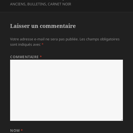
le
ANCIENS
,
BULLETINS
,
CARNET NOIR
Laisser un commentaire
Votre adresse e-mail ne sera pas publiée.
Les champs obligatoires
sont indiqués avec
*
COMMENTAIRE
*
NOM
*