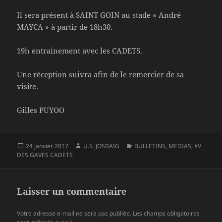
Il sera présent à SAINT GOIN au stade « André
MAYCA » à partir de 18h30.
19h entrainement avec les CADETS.
Une réception suivra afin de le remercier de sa
visite.
Gilles PUYOO
Publié
Auteur
Catégories
24 janvier 2017
U.S. JOSBAIG
BULLETINS
,
MEDIAS
,
XV
le
DES GAVES CADETS
Laisser un commentaire
Votre adresse e-mail ne sera pas publiée.
Les champs obligatoires