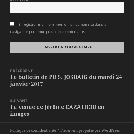
Enregistrer mon nom, mon e-mail et mon site dans le
navigateur pour mon prochain commentaire.
Navigation
PRÉCÉDENT
de
Le bulletin de l’U.S. JOSBAIG du mardi 24
Article
l’article
janvier 2017
précédent :
SUIVANT
La venue de Jérôme CAZALBOU en
Article
images
suivant :
Politique de confidentialité
Fièrement propulsé par WordPress