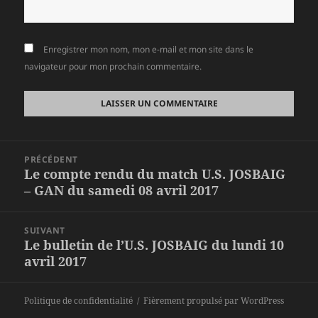
Enregistrer mon nom, mon e-mail et mon site dans le
navigateur pour mon prochain commentaire.
Navigation
PRÉCÉDENT
de
Le compte rendu du match U.S. JOSBAIG
Article
l’article
– GAN du samedi 08 avril 2017
précédent :
SUIVANT
Le bulletin de l’U.S. JOSBAIG du lundi 10
Article
avril 2017
suivant :
Politique de confidentialité
Fièrement propulsé par WordPress